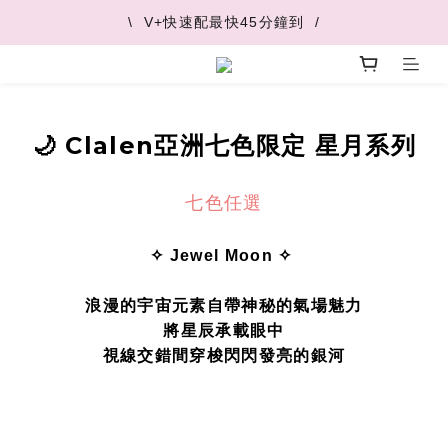
\  V+快速配最快45分鐘到  /
\  V+快速配最快45分鐘到  /
\  推薦好友 領取購物金  /
\  V+快速配最快45分鐘到  /
🌙 Clalen亞洲七色限定 星月系列
七色任選
✧ Jewel Moon ✧
浪漫的宇宙元素自帶神秘的氣場魅力
將星辰承載眼中
視線交錯間穿梭閃閃發亮的銀河