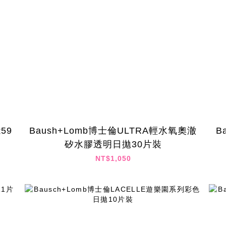
59
Baush+Lomb博士倫ULTRA輕水氧奧澈
B
矽水膠透明日拋30片裝
NT$1,050