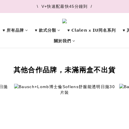
\  V+快速配最快45分鐘到  /
\  V+快速配最快45分鐘到  /
\  推薦好友 領取購物金  /
♥︎ 所有品牌
♥︎ 款式分類
♥︎ 𝗖𝗹𝗮𝗹𝗲𝗻 x 𝗜𝗨同名系列
♥
\  V+快速配最快45分鐘到  /
關於我們
其他合作品牌，未滿兩盒不出貨