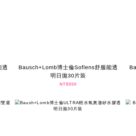
能透
Bausch+Lomb博士倫Soflens舒服能透
B
明日拋30片裝
NT$550