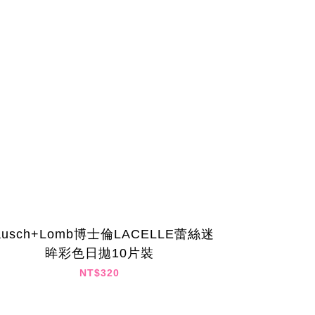
ausch+Lomb博士倫LACELLE蕾絲迷
眸彩色日拋10片裝
NT$320