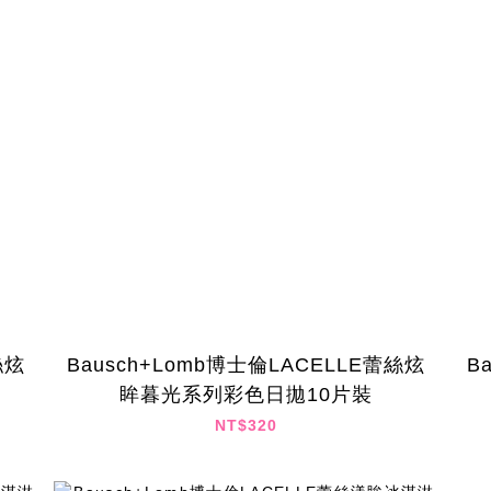
絲炫
Bausch+Lomb博士倫LACELLE蕾絲炫
B
眸暮光系列彩色日拋10片裝
NT$320