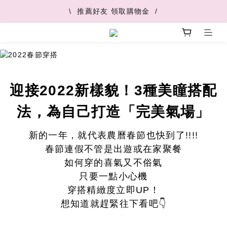
\  V+快速配最快45分鐘到  /
\  推薦好友 領取購物金  /
\  V+快速配最快45分鐘到  /
迎接2022新樣貌！3種美瞳搭配
法，為自己打造「完美氣場」
新的一年，就代表農曆春節也快到了!!!!
春節連假不管是出遊或在家聚餐
如何穿的喜氣又不俗氣
只要一點小心機
穿搭精緻度立即UP！
想知道就趕緊往下看吧👇