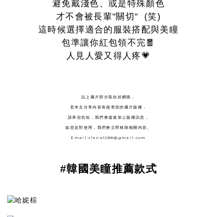
避免戴淺色、或是特殊顏色
才不會被長輩"關切" (笑)
這時候選擇適合的服裝搭配與美瞳
包準讓你紅包領不完🧧
人見人愛又得人疼💗
以上圖片部分取自於網路，
若本文分享內容有侵害您的圖片版權，
請來信告知，我們會盡速加上版權訊息，
如您反對使用，我們會立即移除相關內容。
Email:vlens1288@gmail.com
#韓國美瞳推薦款式