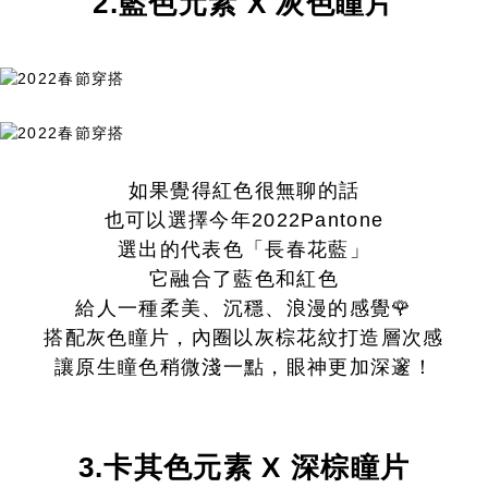
2.藍色元素 X 灰色瞳片
如果覺得紅色很無聊的話
也可以選擇今年2022Pantone
選出的代表色「長春花藍」
它融合了藍色和紅色
給人一種柔美、沉穩、浪漫的感覺🌹
搭配灰色瞳片，內圈以灰棕花紋打造層次感
讓原生瞳色稍微淺一點，眼神更加深邃！
3.卡其色元素 X 深棕瞳片