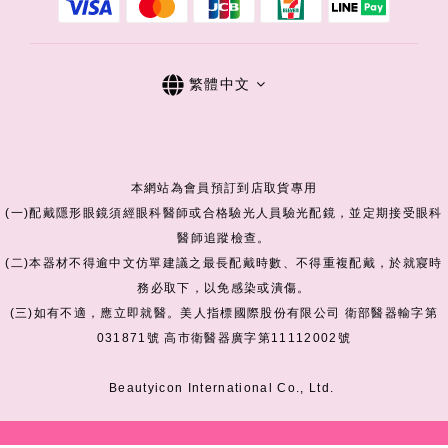
繁體中文
本網站為會員預訂到店取貨專用
(一)配戴隱形眼鏡須經眼科醫師或合格驗光人員驗光配鏡，並定期接受眼科
醫師追蹤檢查。
(二)本器材不得逾中文仿單建議之最長配戴時數、不得重複配戴，於就寢時
務必取下，以免感染或潰傷。
(三)如有不適，應立即就醫。美人指標國際股份有限公司 衛部醫器輸字第
031871號 高市衛醫器廣字第11112002號
Beautyicon International Co., Ltd.