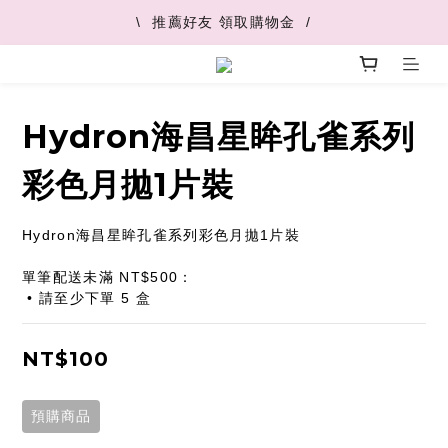
\  V+快速配最快45分鐘到  /
\  推薦好友 領取購物金  /
\  V+快速配最快45分鐘到  /
Hydron海昌星眸孔雀系列
彩色月拋1片裝
Hydron海昌星眸孔雀系列彩色月拋1片裝
單筆配送未滿 NT$500：
 • 請至少下單 5 盒
NT$100
預購商品