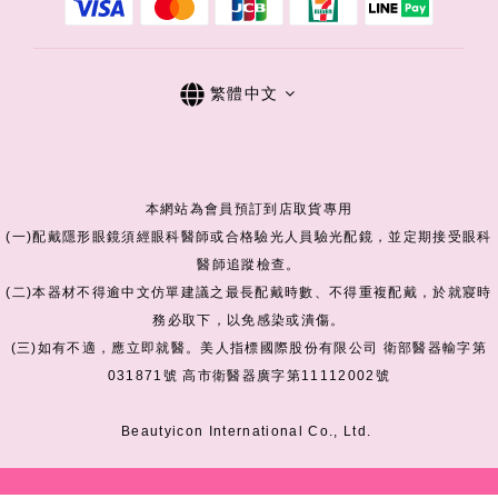
繁體中文
本網站為會員預訂到店取貨專用
(一)配戴隱形眼鏡須經眼科醫師或合格驗光人員驗光配鏡，並定期接受眼科
醫師追蹤檢查。
(二)本器材不得逾中文仿單建議之最長配戴時數、不得重複配戴，於就寢時
務必取下，以免感染或潰傷。
(三)如有不適，應立即就醫。美人指標國際股份有限公司 衛部醫器輸字第
031871號 高市衛醫器廣字第11112002號
Beautyicon International Co., Ltd.