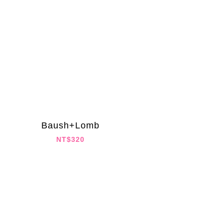
Baush+Lomb
NT$320