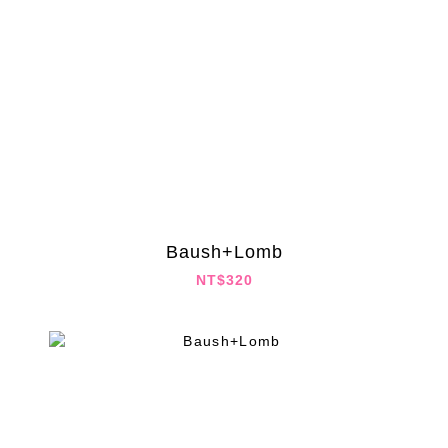
Baush+Lomb
NT$320