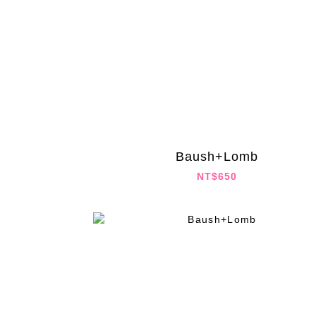
Baush+Lomb
NT$650