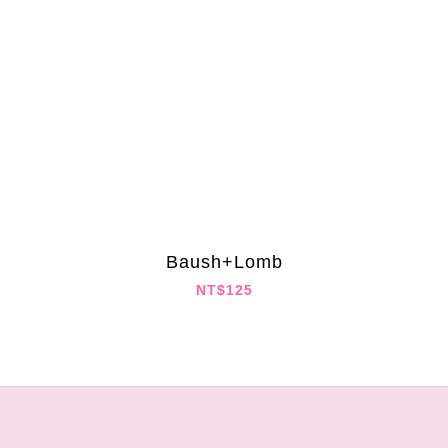
Baush+Lomb
NT$125