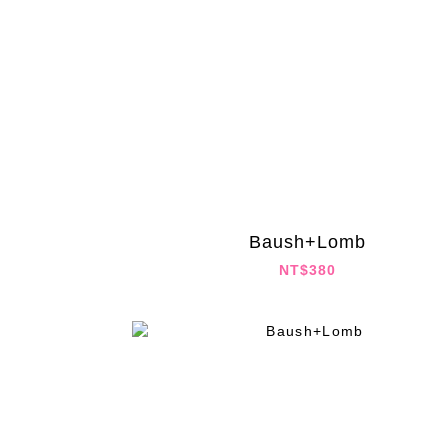
Baush+Lomb
NT$380