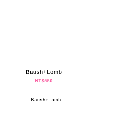
Baush+Lomb
NT$550