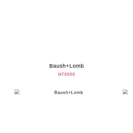
Baush+Lomb
NT$550