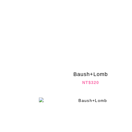
Baush+Lomb
NT$320