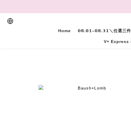
Home
𝟬𝟴.𝟬𝟭–𝟬𝟴.𝟯𝟭＼任選
V+ Express 