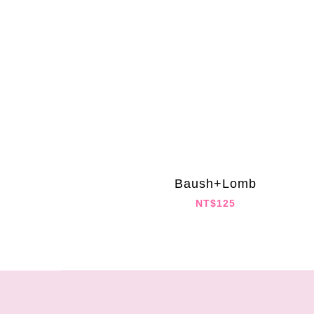
Baush+Lomb
NT$125