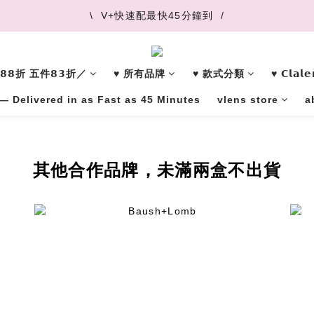
\  V+快速配最快45分鐘到  /
\  V+快速配最快45分鐘到  /
\  推薦好友 領取購物金  /
三件𝟴𝟴折 五件𝟴𝟯折／
♥︎ 所有品牌
♥︎ 款式分類
♥︎ 𝗖𝗹𝗮
\  V+快速配最快45分鐘到  /
— Delivered in as Fast as 45 Minutes
vlens store
a
其他合作品牌，未滿兩盒不出貨