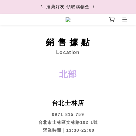
\  V+快速配最快45分鐘到  /
\  推薦好友 領取購物金  /
\  V+快速配最快45分鐘到  /
銷 售 據 點
Location
北部
台北士林店
0971-815-759
台北市士林區文林路102-1號
營業時間｜13:30-22:00