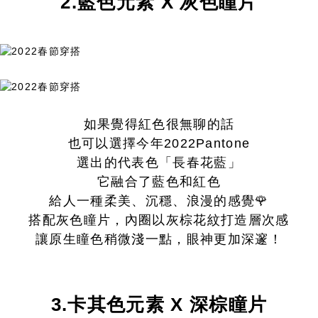
2.藍色元素 X 灰色瞳片
如果覺得紅色很無聊的話
也可以選擇今年2022Pantone
選出的代表色「長春花藍」
它融合了藍色和紅色
給人一種柔美、沉穩、浪漫的感覺🌹
搭配灰色瞳片，內圈以灰棕花紋打造層次感
讓原生瞳色稍微淺一點，眼神更加深邃！
3.卡其色元素 X 深棕瞳片