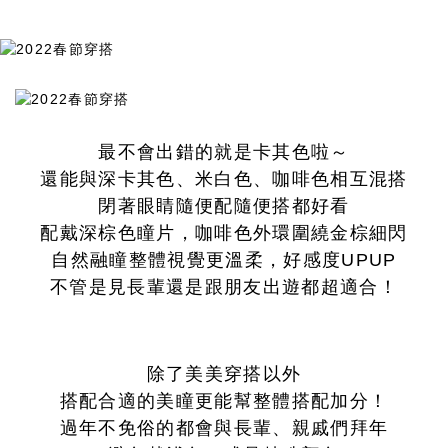
最不會出錯的就是卡其色啦～
還能與深卡其色、米白色、咖啡色相互混搭
閉著眼睛隨便配隨便搭都好看
配戴深棕色瞳片，咖啡色外環圍繞金棕細閃
自然融瞳整體視覺更溫柔，好感度UPUP
不管是見長輩還是跟朋友出遊都超適合！
除了美美穿搭以外
搭配合適的美瞳更能幫整體搭配加分！
過年不免俗的都會與長輩、親戚們拜年