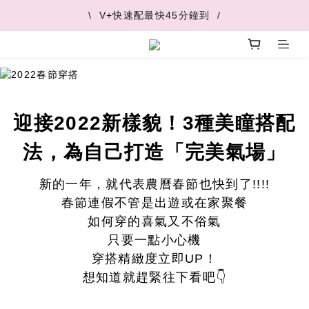
\  V+快速配最快45分鐘到  /
\  V+快速配最快45分鐘到  /
\  推薦好友 領取購物金  /
\  V+快速配最快45分鐘到  /
迎接2022新樣貌！3種美瞳搭配
法，為自己打造「完美氣場」
新的一年，就代表農曆春節也快到了!!!!
春節連假不管是出遊或在家聚餐
如何穿的喜氣又不俗氣
只要一點小心機
穿搭精緻度立即UP！
想知道就趕緊往下看吧👇