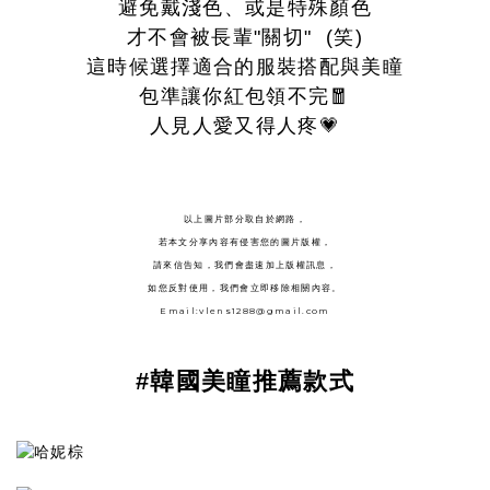
避免戴淺色、或是特殊顏色
才不會被長輩"關切" (笑)
這時候選擇適合的服裝搭配與美瞳
包準讓你紅包領不完🧧
人見人愛又得人疼💗
以上圖片部分取自於網路，
若本文分享內容有侵害您的圖片版權，
請來信告知，我們會盡速加上版權訊息，
如您反對使用，我們會立即移除相關內容。
Email:vlens1288@gmail.com
#韓國美瞳推薦款式