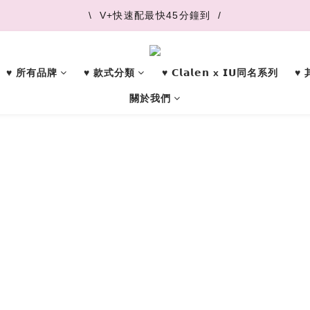
\  V+快速配最快45分鐘到  /
\  V+快速配最快45分鐘到  /
\  推薦好友 領取購物金  /
♥︎ 所有品牌
♥︎ 款式分類
♥︎ 𝗖𝗹𝗮𝗹𝗲𝗻 x 𝗜𝗨同名系列
♥
\  V+快速配最快45分鐘到  /
關於我們