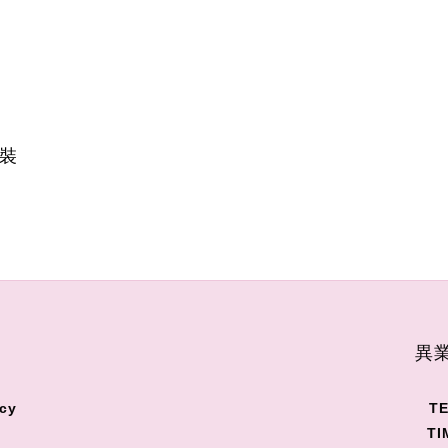
片裝
S
異業
cy
TE
TI