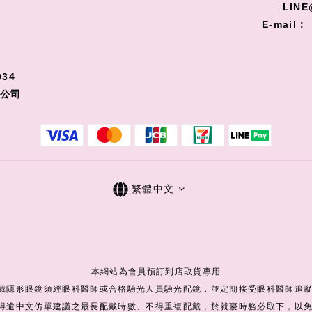
LINE
E-mail :
34
限公司
繁體中文
本網站為會員預訂到店取貨專用
配戴隱形眼鏡須經眼科醫師或合格驗光人員驗光配鏡，並定期接受眼科醫師追
不得逾中文仿單建議之最長配戴時數、不得重複配戴，於就寢時務必取下，以