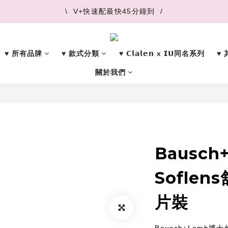
\  V+快速配最快45分鐘到  /
\  V+快速配最快45分鐘到  /
\  推薦好友 領取購物金  /
♥︎ 所有品牌
♥︎ 款式分類
♥︎ 𝗖𝗹𝗮𝗹𝗲𝗻 x 𝗜𝗨同名系列
♥
\  V+快速配最快45分鐘到  /
關於我們
Bausc
Sofle
片裝