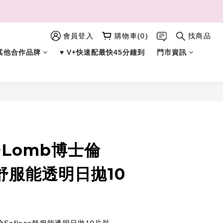
會員登入
購物車(0)
找商品
︎ 其他合作品牌
♥︎ V+快速配最快45分鐘到
門市資訊
立即購買
h+Lomb博士倫
ns舒服能透明日拋10