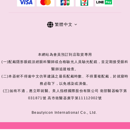
繁體中文
本網站為會員預訂到店取貨專用
(一)配戴隱形眼鏡須經眼科醫師或合格驗光人員驗光配鏡，並定期接受眼科
醫師追蹤檢查。
(二)本器材不得逾中文仿單建議之最長配戴時數、不得重複配戴，於就寢時
務必取下，以免感染或潰傷。
(三)如有不適，應立即就醫。美人指標國際股份有限公司 衛部醫器輸字第
031871號 高市衛醫器廣字第11112002號
Beautyicon International Co., Ltd.