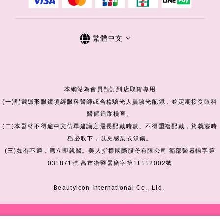
繁體中文
本網站為會員預訂到店取貨專用
(一)配戴隱形眼鏡須經眼科醫師或合格驗光人員驗光配鏡，並定期接受眼科
醫師追蹤檢查。
(二)本器材不得逾中文仿單建議之最長配戴時數、不得重複配戴，於就寢時
務必取下，以免感染或潰傷。
(三)如有不適，應立即就醫。美人指標國際股份有限公司 衛部醫器輸字第
031871號 高市衛醫器廣字第11112002號
Beautyicon International Co., Ltd.