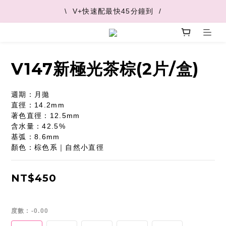
\  V+快速配最快45分鐘到  /
\  V+快速配最快45分鐘到  /
\  推薦好友 領取購物金  /
\  V+快速配最快45分鐘到  /
V147新極光茶棕(2片/盒)
週期：月拋
直徑：14.2mm
著色直徑：12.5mm
含水量：42.5%
基弧：8.6mm
顏色：棕色系｜自然小直徑
NT$450
度數
: -0.00