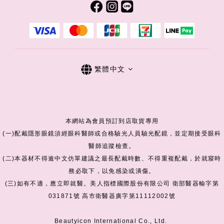
繁體中文
本網站為會員預訂到店取貨專用
(一)配戴隱形眼鏡須經眼科醫師或合格驗光人員驗光配鏡，並定期接受眼科
醫師追蹤檢查。
(二)本器材不得逾中文仿單建議之最長配戴時數、不得重複配戴，於就寢時
務必取下，以免感染或潰傷。
(三)如有不適，應立即就醫。美人指標國際股份有限公司 衛部醫器輸字第
031871號 高市衛醫器廣字第11112002號
Beautyicon International Co., Ltd.