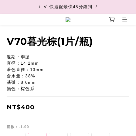
\  V+快速配最快45分鐘到  /
\  V+快速配最快45分鐘到  /
\  推薦好友 領取購物金  /
\  V+快速配最快45分鐘到  /
V70暮光棕(1片/瓶)
週期：季拋
直徑：14.2mm
著色直徑：13mm
含水量：38%
基弧：8.6mm
顏色：棕色系
NT$400
度數
: -1.00