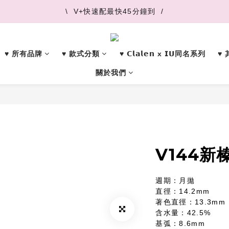
\  V+快速配最快45分鐘到  /
\  V+快速配最快45分鐘到  /
\  推薦好友 領取購物金  /
♥︎ 所有品牌
♥︎ 款式分類
♥︎ 𝗖𝗹𝗮𝗹𝗲𝗻 x 𝗜𝗨同名系列
♥
\  V+快速配最快45分鐘到  /
關於我們
V144新
週期：月拋
直徑：14.2mm
著色直徑：13.3mm
含水量：42.5%
基弧：8.6mm