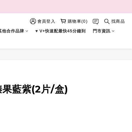
會員登入
購物車(0)
找商品
︎ 其他合作品牌
♥︎ V+快速配最快45分鐘到
門市資訊
立即購買
榛果藍紫(2片/盒)