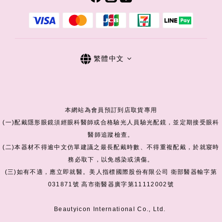
繁體中文
本網站為會員預訂到店取貨專用
(一)配戴隱形眼鏡須經眼科醫師或合格驗光人員驗光配鏡，並定期接受眼科
醫師追蹤檢查。
(二)本器材不得逾中文仿單建議之最長配戴時數、不得重複配戴，於就寢時
務必取下，以免感染或潰傷。
(三)如有不適，應立即就醫。美人指標國際股份有限公司 衛部醫器輸字第
031871號 高市衛醫器廣字第11112002號
Beautyicon International Co., Ltd.