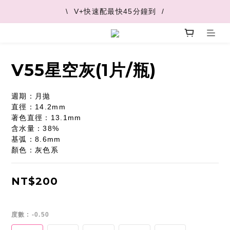
\  V+快速配最快45分鐘到  /
\  V+快速配最快45分鐘到  /
\  推薦好友 領取購物金  /
\  V+快速配最快45分鐘到  /
V55星空灰(1片/瓶)
週期：月拋
直徑：14.2mm
著色直徑：13.1mm
含水量：38%
基弧：8.6mm
顏色：灰色系
NT$200
度數
: -0.50