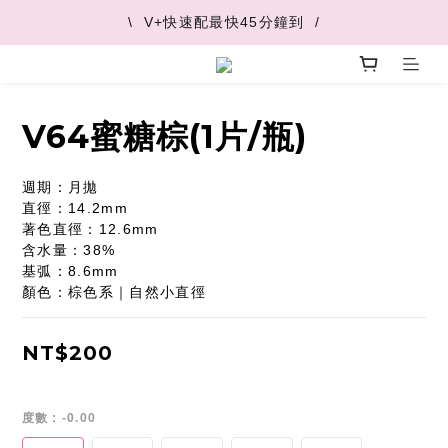
\  V+快速配最快45分鐘到  /
\  V+快速配最快45分鐘到  /
\  推薦好友 領取購物金  /
\  V+快速配最快45分鐘到  /
V64蜜糖棕(1片/瓶)
週期：月拋
直徑：14.2mm
著色直徑：12.6mm
含水量：38%
基弧：8.6mm
顏色：棕色系｜自然小直徑
NT$200
度數
: -0.00