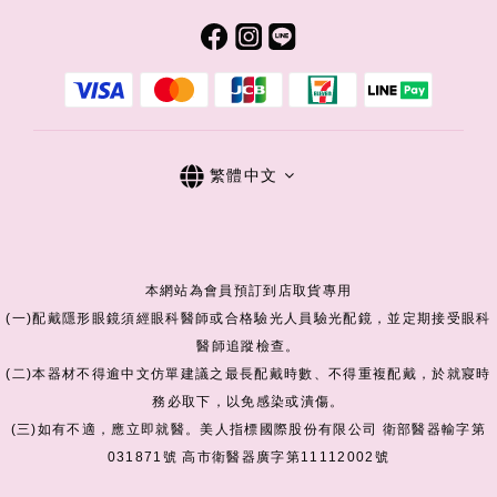
繁體中文
本網站為會員預訂到店取貨專用
(一)配戴隱形眼鏡須經眼科醫師或合格驗光人員驗光配鏡，並定期接受眼科
醫師追蹤檢查。
(二)本器材不得逾中文仿單建議之最長配戴時數、不得重複配戴，於就寢時
務必取下，以免感染或潰傷。
(三)如有不適，應立即就醫。美人指標國際股份有限公司 衛部醫器輸字第
031871號 高市衛醫器廣字第11112002號