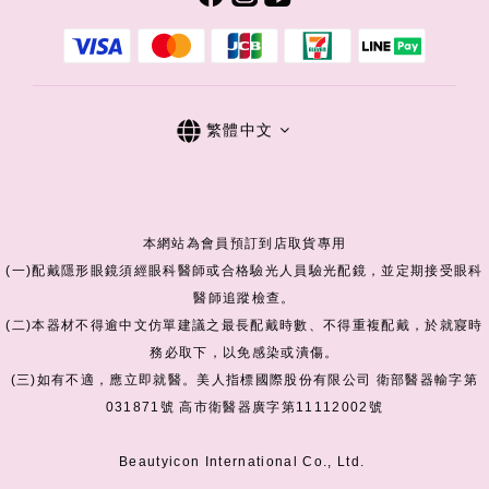
繁體中文
本網站為會員預訂到店取貨專用
(一)配戴隱形眼鏡須經眼科醫師或合格驗光人員驗光配鏡，並定期接受眼科
醫師追蹤檢查。
(二)本器材不得逾中文仿單建議之最長配戴時數、不得重複配戴，於就寢時
務必取下，以免感染或潰傷。
(三)如有不適，應立即就醫。美人指標國際股份有限公司 衛部醫器輸字第
031871號 高市衛醫器廣字第11112002號
Beautyicon International Co., Ltd.