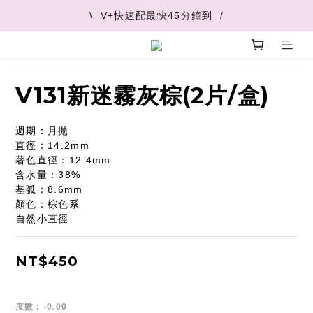
\  V+快速配最快45分鐘到  /
\  V+快速配最快45分鐘到  /
\  推薦好友 領取購物金  /
\  V+快速配最快45分鐘到  /
V131新迷霧灰棕(2片/盒)
週期：月拋
直徑：14.2mm
著色直徑：12.4mm
含水量：38%
基弧：8.6mm
顏色：棕色系
自然小直徑
NT$450
度數
: -0.00