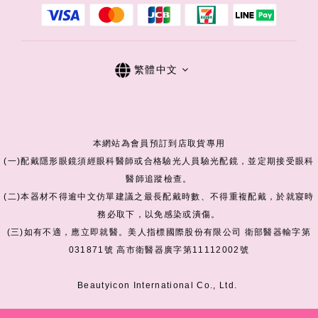
繁體中文
本網站為會員預訂到店取貨專用
(一)配戴隱形眼鏡須經眼科醫師或合格驗光人員驗光配鏡，並定期接受眼科
醫師追蹤檢查。
(二)本器材不得逾中文仿單建議之最長配戴時數、不得重複配戴，於就寢時
務必取下，以免感染或潰傷。
(三)如有不適，應立即就醫。美人指標國際股份有限公司 衛部醫器輸字第
031871號 高市衛醫器廣字第11112002號
Beautyicon International Co., Ltd.