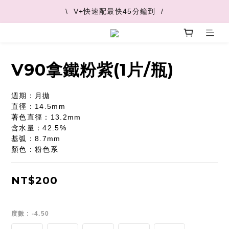
\  V+快速配最快45分鐘到  /
\  V+快速配最快45分鐘到  /
\  推薦好友 領取購物金  /
\  V+快速配最快45分鐘到  /
V90拿鐵粉紫(1片/瓶)
週期：月拋
直徑：14.5mm
著色直徑：13.2mm
含水量：42.5%
基弧：8.7mm
顏色：粉色系
NT$200
度數
: -4.50