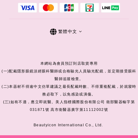
繁體中文
本網站為會員預訂到店取貨專用
(一)配戴隱形眼鏡須經眼科醫師或合格驗光人員驗光配鏡，並定期接受眼科
醫師追蹤檢查。
(二)本器材不得逾中文仿單建議之最長配戴時數、不得重複配戴，於就寢時
務必取下，以免感染或潰傷。
(三)如有不適，應立即就醫。美人指標國際股份有限公司 衛部醫器輸字第
031871號 高市衛醫器廣字第11112002號
Beautyicon International Co., Ltd.