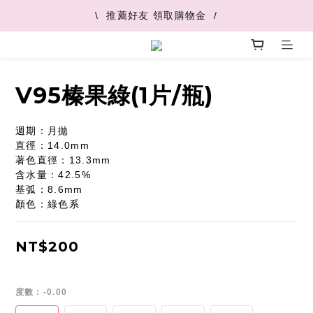
\  V+快速配最快45分鐘到  /
\  推薦好友 領取購物金  /
\  V+快速配最快45分鐘到  /
V95榛果綠(1片/瓶)
週期：月拋
直徑：14.0mm
著色直徑：13.3mm
含水量：42.5%
基弧：8.6mm
顏色：綠色系
NT$200
度數
: -0.00