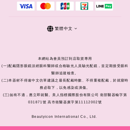
繁體中文
本網站為會員預訂到店取貨專用
(一)配戴隱形眼鏡須經眼科醫師或合格驗光人員驗光配鏡，並定期接受眼科
醫師追蹤檢查。
(二)本器材不得逾中文仿單建議之最長配戴時數、不得重複配戴，於就寢時
務必取下，以免感染或潰傷。
(三)如有不適，應立即就醫。美人指標國際股份有限公司 衛部醫器輸字第
031871號 高市衛醫器廣字第11112002號
Beautyicon International Co., Ltd.