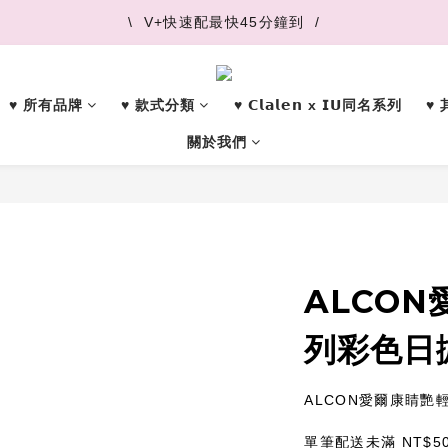
\  V+快速配最快45分鐘到  /
\  V+快速配最快45分鐘到  /
\  推薦好友 領取購物金  /
♥︎ 所有品牌
♥︎ 款式分類
♥︎ 𝗖𝗹𝗮𝗹𝗲𝗻 x 𝗜𝗨同名系列
♥
\  V+快速配最快45分鐘到  /
關於我們
ALCO
列彩色日
ALCON愛爾康睛艷
單筆配送未滿 NT$5