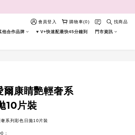
會員登入
購物車(0)
找商品
︎ 其他合作品牌
♥︎ V+快速配最快45分鐘到
門市資訊
立即購買
N愛爾康睛艷輕奢系
拋10片裝
輕奢系列彩色日拋10片裝
00：