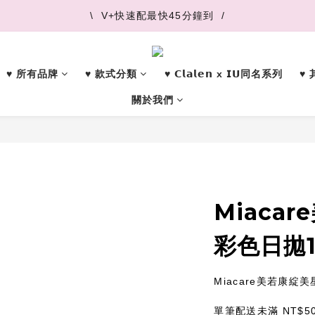
\  V+快速配最快45分鐘到  /
\  V+快速配最快45分鐘到  /
\  推薦好友 領取購物金  /
♥︎ 所有品牌
♥︎ 款式分類
♥︎ 𝗖𝗹𝗮𝗹𝗲𝗻 x 𝗜𝗨同名系列
♥
\  V+快速配最快45分鐘到  /
關於我們
Miaca
彩色日拋
Miacare美若康綻
單筆配送未滿 NT$5