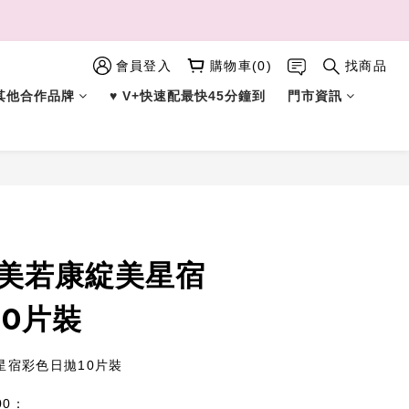
會員登入
購物車(0)
找商品
︎ 其他合作品牌
♥︎ V+快速配最快45分鐘到
門市資訊
立即購買
re美若康綻美星宿
10片裝
美星宿彩色日拋10片裝
00：