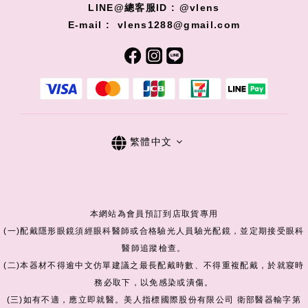
LINE@總客服ID : @vlens
E-mail : vlens1288@gmail.com
繁體中文
本網站為會員預訂到店取貨專用
(一)配戴隱形眼鏡須經眼科醫師或合格驗光人員驗光配鏡，並定期接受眼科
醫師追蹤檢查。
(二)本器材不得逾中文仿單建議之最長配戴時數、不得重複配戴，於就寢時
務必取下，以免感染或潰傷。
(三)如有不適，應立即就醫。美人指標國際股份有限公司 衛部醫器輸字第