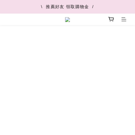
\  V+快速配最快45分鐘到  /
\  推薦好友 領取購物金  /
\  V+快速配最快45分鐘到  /